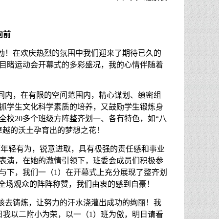
向前
勃！在欢庆热烈的氛围中我们迎来了期待已久的
眼目睹运动会开幕式的多彩盛况，我的心情伴随着
间内，在有限的空间范围内，精心谋划、缜密组
抓学生文化科学素质的培养，又鼓励学生锻炼身
校20多个班级方阵整齐划一、各有特色，如“八
卓越的沃土孕育出的梦想之花！
老师年轻有为，锐意进取，具有极强的责任感和事业
表演，在她的激情引领下，班委会成员们积极参
与下，我们一（1）在开幕式上充分展现了整齐划
了全场观众的阵阵称赞，我们由衷的感到自豪！
该去铸炼，让努力的汗水浇灌出成功的绚丽！我
日我以二附小为荣，以一（1）班为傲，明日请看