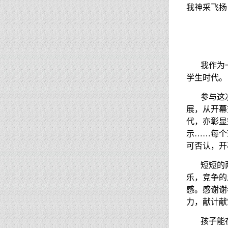
我神采飞扬
我作为
学生时代。
参与这
展，从开幕
代，亦彰显
示……每个
可否认，开
短短的
乐，竞争的
感。感谢谢
力，献计献
孩子能