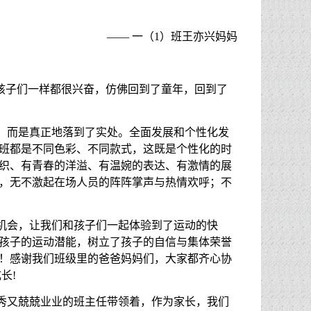
—— 一（1）班王亦兴妈妈
孩子们一样都很兴奋，仿佛回到了童年，回到了
，而是真正地落到了实处。全面发展和个性化发
班都是不同色彩、不同款式，这既是个性化的时
织、有青春的洋溢、有温婉的表达、有激情的展
，无不激起在场人员的阵阵掌声与热情欢呼；不
机会，让我们和孩子们一起体验到了运动的快
孩子的运动潜能，树立了孩子的自信与集体荣誉
！感谢我们班级里的爸爸妈妈们，大家都齐心协
长!
秀又兢兢业业的班主任带领着，作为家长，我们