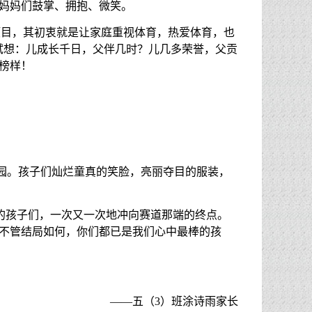
妈妈们鼓掌、拥抱、微笑。
项目，其初衷就是让家庭重视体育，热爱体育，也
试想：儿成长千日，父伴几时？儿几多荣誉，父贡
榜样！
园。孩子们灿烂童真的笑脸，亮丽夺目的服装，
的孩子们，一次又一次地冲向赛道那端的终点。
不管结局如何，你们都已是我们心中最棒的孩
。
——五（3）班涂诗雨家长