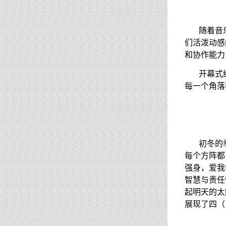
随着音
们活泼动感
和协作能力
开幕式
每一个角落
初冬的
每个方阵都
强身，爱我
智慧与责任
起明天的太
展现了四（