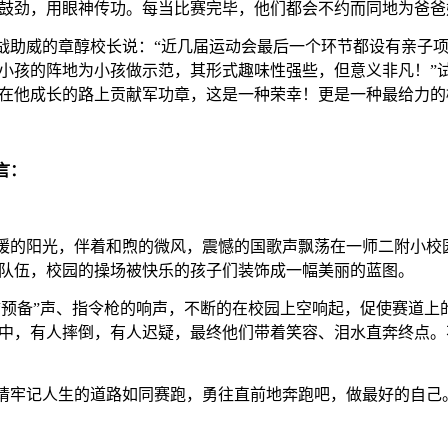
鼓劲，用眼神传功。每当比赛完毕，他们都会不约而同地为爸爸
战助威的章醇校长说：“近几届运动会最后一个环节都设有亲子
小孩的阵地为小孩做示范，其形式趣味性强些，但意义非凡！”
在他成长的路上贡献军功章，这是一种荣幸！更是一种最给力的
言：
暖的阳光，伴着和煦的微风，震憾的国歌声飘荡在一师二附小校
队伍，校园的操场被快乐的孩子们装饰成一幅美丽的蓝图。
“预备”声、指令枪的响声，不断的在校园上空响起，促使赛道上
中，有人摔倒，有人迟疑，最终他们带着笑容、泪水直奔终点。
请牢记人生的道路如同赛跑，勇往直前地奔跑吧，做最好的自己