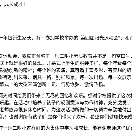
，成长成才！
一年级新生家长，有幸参加学校举办的“第四届阳光运动会”，和
次运动会，我真正领略了一师二附小素质教育并不是一句空口号
式上就是很好的体现。开幕式上学生的服装多样，每个年级每个
鼓励创新的精神；每个班的表演，真可谓丰富多彩，有梦想的编
班都别出风采、别具一格、别样风景，每一次出场、每一次展示
幕式上的大型表演创新十足、气势恢弘、激情飞扬。
两天时间给我们带来了无尽的回忆和欢乐。感谢学校提供了这次
乐趣。在活动中培养了孩子的规则意识与协作精神，充分激发了
老师放弃很多休息时间，为这次活动所做的一切努力辛勤地付出
策！也谢谢所有孩子们,是你们带来了欢乐，希望你们健康快乐成
在一师二附小这样好的大集体中学习和成长、能有谢老师这样优