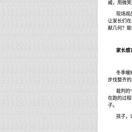
威，用微笑
现场观
让家长们在
献几何？能
家长感
冬季暖
步伐整齐的
裁判的
在跑的过程
子。
孩子，