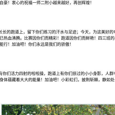
自豪！衷心的祝福一师二附小越来越好，再创辉煌！
长长的跑道上，留下你们练习的汗水与足迹；今天，为这美好的
已热血沸腾。比赛因你们而精彩！跑道因你们而鲜艳！四三班的
能行！加油吧！你们永远是我们的骄傲！
有你们活力四射的啦啦操，跑道上有你们掠过的小小身影，人群
身体蕴藏着大大的能量！加油吧！小彩虹们，披荆斩棘，静如处