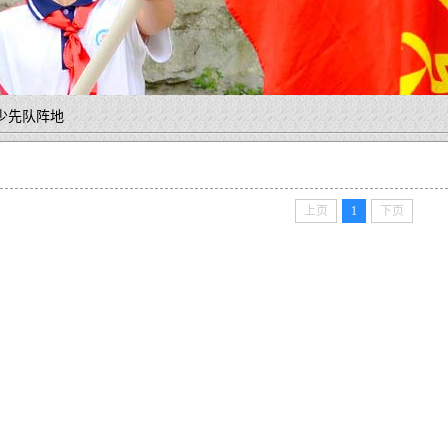
少先队阵地
上页
1
下页