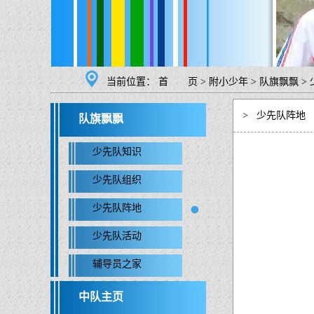
当前位置：
首 页
>
附小少年
>
队旗飘飘
>
>
少先队阵地
队旗飘飘
少先队知识
少先队组织
少先队阵地
少先队活动
辅导员之家
中队主页