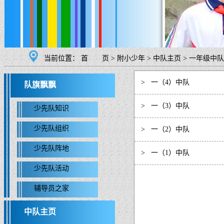
当前位置：
首 页
>
附小少年
>
中队主页
>
一年级中队
>
一（4）中队
队旗飘飘
>
一（3）中队
少先队知识
少先队组织
>
一（2）中队
少先队阵地
>
一（1）中队
少先队活动
辅导员之家
中队主页