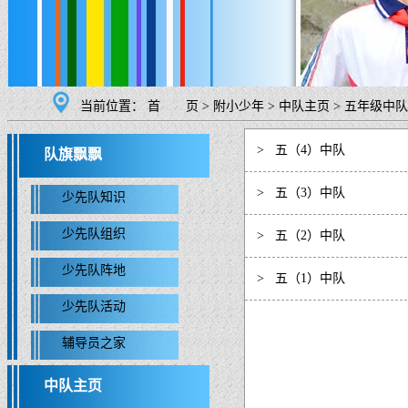
当前位置：
首 页
>
附小少年
>
中队主页
>
五年级中队
>
五（4）中队
队旗飘飘
>
五（3）中队
少先队知识
少先队组织
>
五（2）中队
少先队阵地
>
五（1）中队
少先队活动
辅导员之家
中队主页